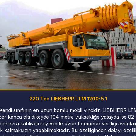
220 Ton
LIEBHERR LTM 1200-5.1
ç,Kendi sınıfının en uzun bomlu mobil vincidir. LIEBHERR L
ber kanca altı dikeyde 104 metre yüksekliğe yatayda ise 82
manevra kabliyeti sayesinde uzun bomunun verdiği avantajı il
kalmaksızın yapabilmektedir. Bu özelliğinden dolayı özelli