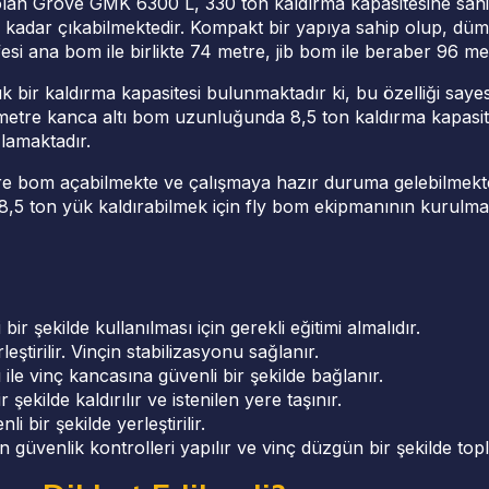
olan Grove GMK 6300 L, 330 ton kaldırma kapasitesine sahipti
 kadar çıkabilmektedir. Kompakt bir yapıya sahip olup, düm
si ana bom ile birlikte 74 metre, jib bom ile beraber 96 met
bir kaldırma kapasitesi bulunmaktadır ki, bu özelliği saye
 metre kanca altı bom uzunluğunda 8,5 ton kaldırma kapasit
lamaktadır.
etre bom açabilmekte ve çalışmaya hazır duruma gelebilmekt
5 ton yük kaldırabilmek için fly bom ekipmanının kurulmas
bir şekilde kullanılması için gerekli eğitimi almalıdır.
leştirilir. Vinçin stabilizasyonu sağlanır.
ile vinç kancasına güvenli bir şekilde bağlanır.
 şekilde kaldırılır ve istenilen yere taşınır.
i bir şekilde yerleştirilir.
güvenlik kontrolleri yapılır ve vinç düzgün bir şekilde topl