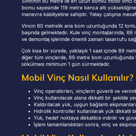
Sınıfının 80 metre ile en uzun bomlu mobil vinci 
bomu sayesinde 119 metre kanca altı yüksekliğine
manevra kabiliyetine sahiptir. Yatay çalışma mesafe
Vincin 80 metrelik ana bom uzunluğunda 12 tonluk 
başında gelmektedir. Kule vinç montajlarında, 89
ve demontaj işlerinde önemli zaman tasarrufu sağ
Çok kısa bir sürede, yaklaşık 1 saat içinde 89 m
diğer tüm vinçlerde, 89 metre bom uzunluğunda 8,
sökülmesi minimum 1 gün sürmektedir.
Mobil Vinç Nasıl Kullanılır?
Vinç operatörleri, vinçlerin güvenli ve verimli 
Vinç kullanılacak alana dikkatli bir şekilde yer
Kaldırılacak yük, uygun bağlantı ekipmanları 
Hidrolik kontroller kullanılarak yük dikkatli bir
Yük, hedef noktaya dikkatlice indirilir ve güvenl
İşlem tamamlandıktan sonra, vinç ve ekipman 