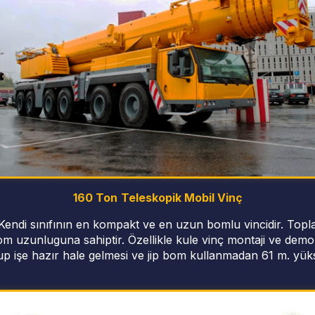
160 Ton
Teleskopik Mobil Vinç
ç, Kendi sınıfının en kompakt ve en uzun bomlu vincidir. T
m uzunluguna sahiptir. Özellikle kule vinç montaji ve demon
 işe hazır hale gelmesi ve jip bom kullanmadan 61 m. yüksek