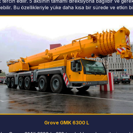
 tercih edilir. 5 aksının tamamı direksiyona bağlıdır ve ger
bilir. Bu özellikleriyle yüke daha kısa bir sürede ve etkin bi
Grove GMK 6300 L