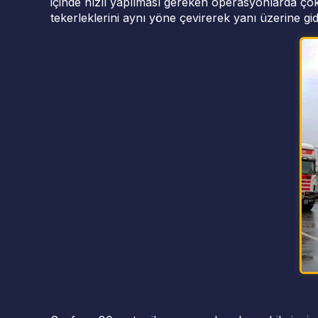
içinde hızlı yapılması gereken operasyonlarda çok
tekerleklerini aynı yöne çevirerek yanı üzerine gide