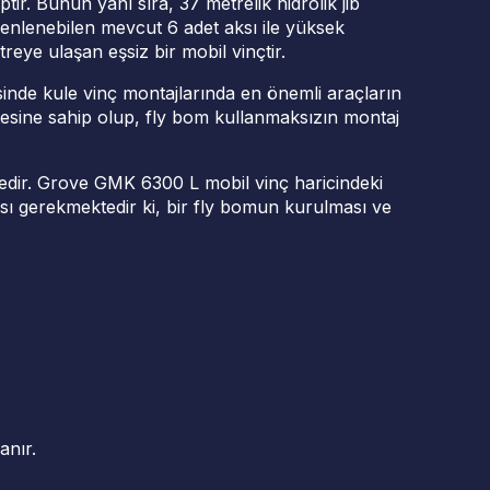
r. Bunun yanı sıra, 37 metrelik hidrolik jib
enlenebilen mevcut 6 adet aksı ile yüksek
reye ulaşan eşsiz bir mobil vinçtir.
sinde kule vinç montajlarında en önemli araçların
esine sahip olup, fly bom kullanmaksızın montaj
edir. Grove GMK 6300 L mobil vinç haricindeki
ı gerekmektedir ki, bir fly bomun kurulması ve
anır.